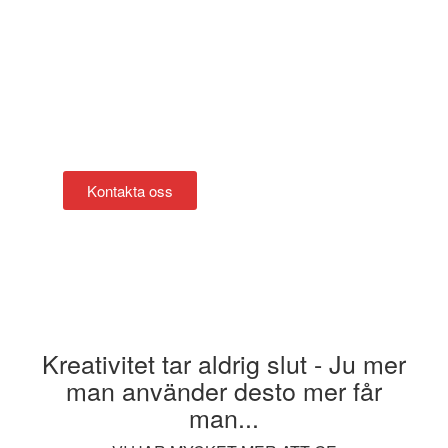
Behöver ni
eventpersonal?
Kontakta oss så hjälper vi er att hitta rätt personal för
ert nästa event.
Kontakta oss
Kreativitet tar aldrig slut - Ju mer
man använder desto mer får
man...