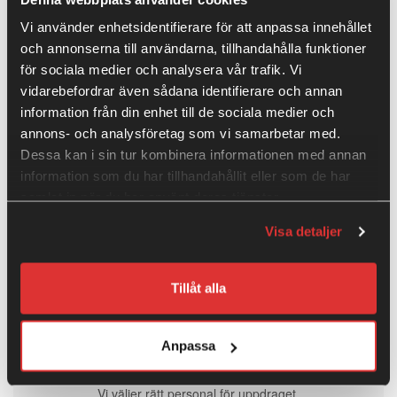
Vi använder enhetsidentifierare för att anpassa innehållet
och annonserna till användarna, tillhandahålla funktioner
för sociala medier och analysera vår trafik. Vi
Så jobbar vi
vidarebefordrar även sådana identifierare och annan
information från din enhet till de sociala medier och
annons- och analysföretag som vi samarbetar med.
1
Dessa kan i sin tur kombinera informationen med annan
information som du har tillhandahållit eller som de har
■
Behov
samlat in när du har använt deras tjänster.
Visa detaljer
Vi förstår era behov och krav.
Tillåt alla
2
■
Matchning
Anpassa
Vi väljer rätt personal för uppdraget.