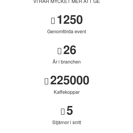
VI HAR MYCKET MER ATT GE
1250
Genomförda event
26
År i branchen
225000
Kaffekoppar
5
Stjärnor i snitt