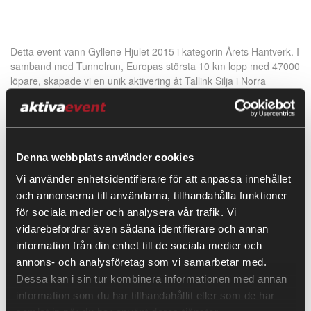
Detta event vann Gyllene Hjulet 2015 i kategorin Årets Hantverk. I
samband med Tunnelrun, Europas största 10 km lopp med 47000
löpare, skapade vi en unik aktivering åt Tallink Silja i Norra
Länken-tunneln. Vårt kreativa och konstnärliga utförande bidrog
till fantastiska reaktioner hos löparna och blev den mest
ihågkomna aktiveringen […]
Stämningshöjare på Mood
Denna webbplats använder cookies
Stockholm
Vi använder enhetsidentifierare för att anpassa innehållet
och annonserna till användarna, tillhandahålla funktioner
för sociala medier och analysera vår trafik. Vi
vidarebefordrar även sådana identifierare och annan
information från din enhet till de sociala medier och
I jultider ordnade vi flera unika stämningshöjare i Mood för att
annons- och analysföretag som vi samarbetar med.
bidra till en glad miljö och bidra till inspiration. Det inleddes med
att Årets Konditor stod en hel lördag och bakade nougat, fudge
Dessa kan i sin tur kombinera informationen med annan
och geléhallon så alla kunde se. Under tiden hon bakade kunde
information som du har tillhandahållit eller som de har
man ställa frågor och se […]