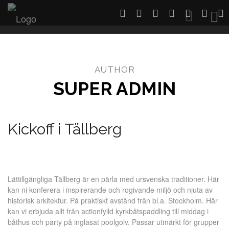
Toggl
AUTHOR
SUPER ADMIN
Kickoff i Tällberg
Lättillgängliga Tällberg är en pärla med ursvenska traditioner. Här
kan ni konferera i inspirerande och rogivande miljö och njuta av
historisk arkitektur. På praktiskt avstånd från bl.a. Stockholm. Här
kan vi erbjuda allt från actionfylld kyrkbåtspaddling till middag i
båthus och party på inglasat poolgolv. Passar utmärkt för grupper